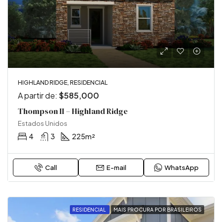
HIGHLAND RIDGE, RESIDENCIAL
A partir de:
$585,000
Thompson II – Highland Ridge
Estados Unidos
4
3
225m²
Call
E-mail
WhatsApp
RESIDENCIAL
MAIS PROCURA POR BRASILEIROS