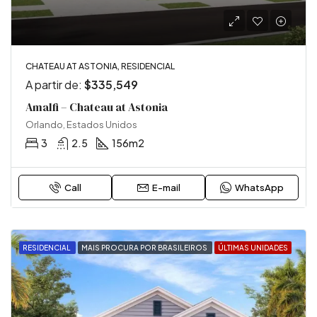
CHATEAU AT ASTONIA, RESIDENCIAL
A partir de:
$335,549
Amalfi – Chateau at Astonia
Orlando, Estados Unidos
3
2.5
156
m2
Call
E-mail
WhatsApp
RESIDENCIAL
MAIS PROCURA POR BRASILEIROS
ÚLTIMAS UNIDADES