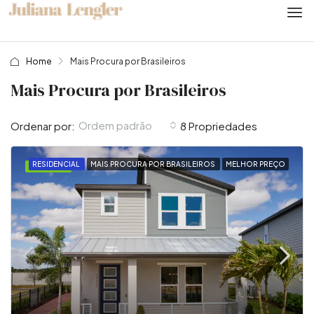
Home
Mais Procura por Brasileiros
Mais Procura por Brasileiros
Ordem padrão
Ordenar por:
8 Propriedades
RESIDENCIAL
MAIS PROCURA POR BRASILEIROS
MELHOR PREÇO
DESTAQUE