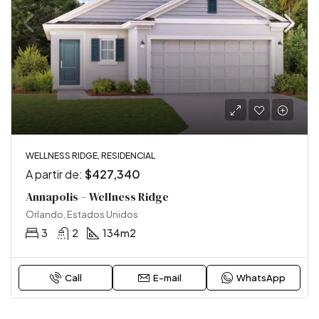
WELLNESS RIDGE, RESIDENCIAL
A partir de:
$427,340
Annapolis – Wellness Ridge
Orlando, Estados Unidos
3
2
134
m2
Call
E-mail
WhatsApp