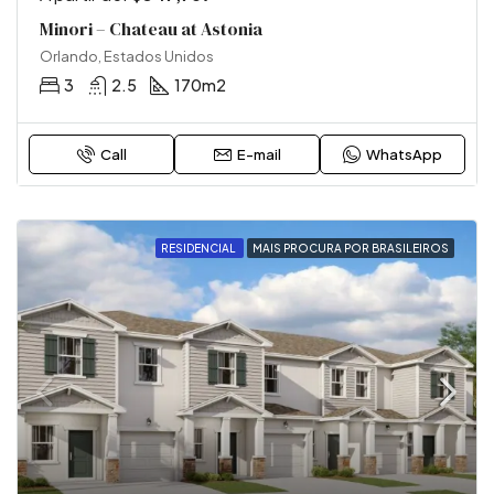
Minori – Chateau at Astonia
Orlando, Estados Unidos
3
2.5
170
m2
Call
E-mail
WhatsApp
RESIDENCIAL
MAIS PROCURA POR BRASILEIROS