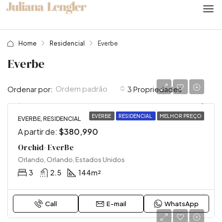
Home
Residencial
Everbe
Everbe
Ordem padrão
Ordenar por:
3 Propriedades
EVERBE
RESIDENCIAL
MELHOR PREÇO
EVERBE, RESIDENCIAL
A partir de:
$380,990
Orchid- EverBe
Orlando, Orlando, Estados Unidos
3
2.5
144
m²
Call
E-mail
WhatsApp