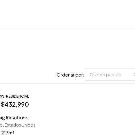
Ordem padrão
Ordenar por:
S, RESIDENCIAL
:
$432,990
ing Meadows
o, Estados Unidos
217
m²