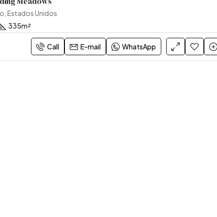
inding Meadows
o, Estados Unidos
335
m²
Call
E-mail
WhatsApp