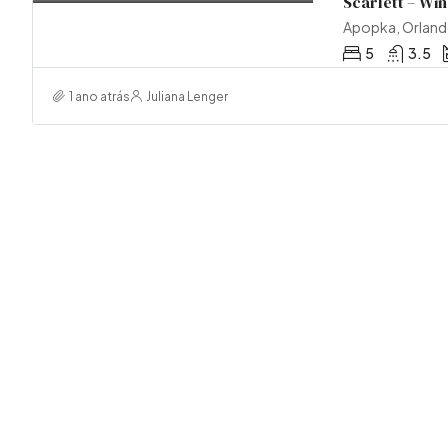
Scarlett – W
Apopka, Orland
5
3.5
1 ano atrás
Juliana Lenger