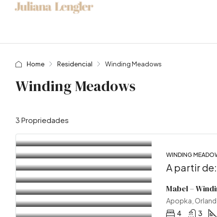
Home
Residencial
Winding Meadows
Winding Meadows
3 Propriedades
WINDING MEADOW
A partir de
Mabel – Wind
Apopka, Orland
4
3