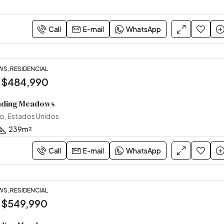
Call
E-mail
WhatsApp
S, RESIDENCIAL
:
$484,990
inding Meadows
o, Estados Unidos
239
m²
Call
E-mail
WhatsApp
S, RESIDENCIAL
:
$549,990