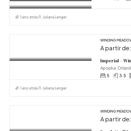
1 ano atrás
Juliana Lenger
WINDING MEADOW
A partir de
Imperial – W
Apopka, Orland
5
3.5
1 ano atrás
Juliana Lenger
WINDING MEADOW
A partir de