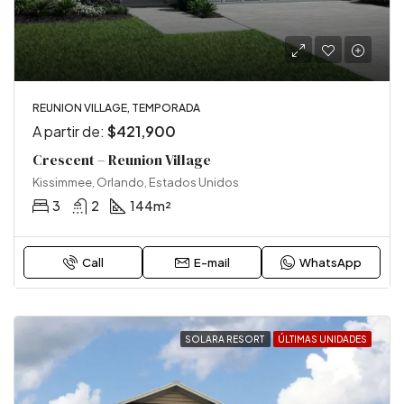
REUNION VILLAGE, TEMPORADA
A partir de:
$421,900
Crescent – Reunion Village
Kissimmee, Orlando, Estados Unidos
3
2
144
m²
Call
E-mail
WhatsApp
SOLARA RESORT
ÚLTIMAS UNIDADES