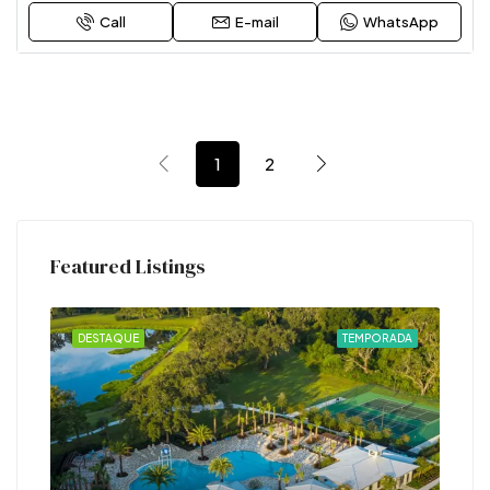
Call
E-mail
WhatsApp
1
2
Featured Listings
CIAL
DESTAQUE
TEMPORADA
DES