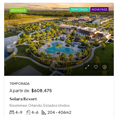
TEMPORADA
NOVA FASE
DESTAQUE
TEMPORADA
A partir de:
$608,475
Solara Resort
Kissimmee, Orlando, Estados Unidos
4-9
4-6
204 - 406
m2