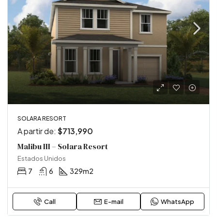
SOLARA RESORT
A partir de:
$713,990
Malibu III – Solara Resort
Estados Unidos
7
6
329
m2
Call
E-mail
WhatsApp