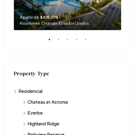
A partir de:
$401,074
A pa
Kissimmee, Orlando, Estados Unidos
Oak
Property Type
Residencial
Chateau at Astonia
Everbe
Highland Ridge
Parkview Reserve