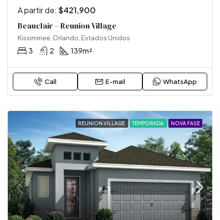
A partir de:
$421,900
Beauclair – Reunion Village
Kissimmee, Orlando, Estados Unidos
3
2
139
m²
Call
E-mail
WhatsApp
REUNION VILLAGE
TEMPORADA
NOVA FASE