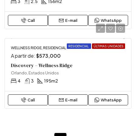
3
2.5
156
m2
Call
E-mail
WhatsApp
RESIDENCIAL
ÚLTIMAS UNIDADES
WELLNESS RIDGE, RESIDENCIAL
A partir de:
$573,000
Discovery – Wellness Ridge
Orlando, Estados Unidos
4
3
195
m2
Call
E-mail
WhatsApp