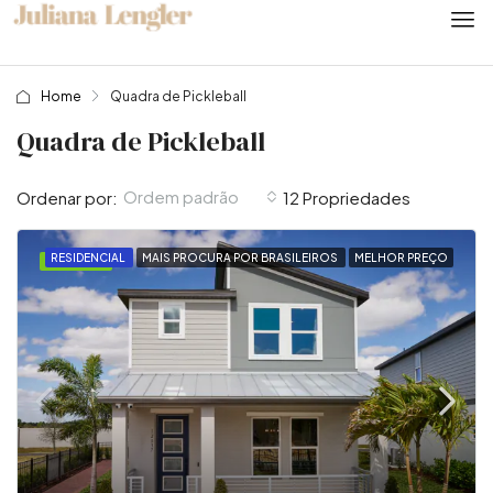
Home
Quadra de Pickleball
Quadra de Pickleball
Ordem padrão
Ordenar por:
12 Propriedades
RESIDENCIAL
MAIS PROCURA POR BRASILEIROS
MELHOR PREÇO
DESTAQUE