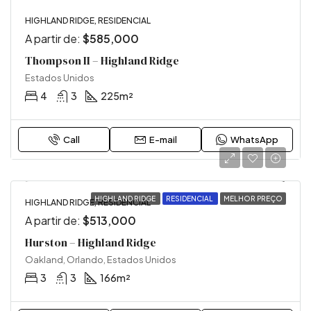
HIGHLAND RIDGE, RESIDENCIAL
A partir de:
$585,000
Thompson II – Highland Ridge
Estados Unidos
4
3
225m²
Call
E-mail
WhatsApp
HIGHLAND RIDGE
RESIDENCIAL
MELHOR PREÇO
HIGHLAND RIDGE, RESIDENCIAL
A partir de:
$513,000
Hurston – Highland Ridge
Oakland, Orlando, Estados Unidos
3
3
166m²