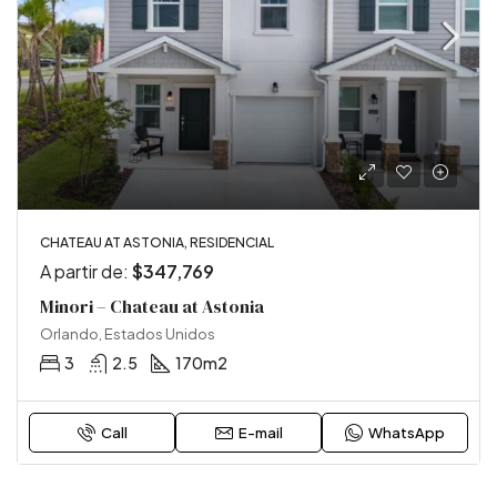
CHATEAU AT ASTONIA, RESIDENCIAL
A partir de:
$347,769
Minori – Chateau at Astonia
Orlando, Estados Unidos
3
2.5
170
m2
Call
E-mail
WhatsApp