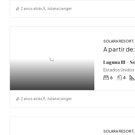
2 anos atrás
Juliana Lenger
SOLARA RESORT
A partir de
Laguna III – S
Estados Unidos
6
4
2 anos atrás
Juliana Lenger
SOLARA RESORT