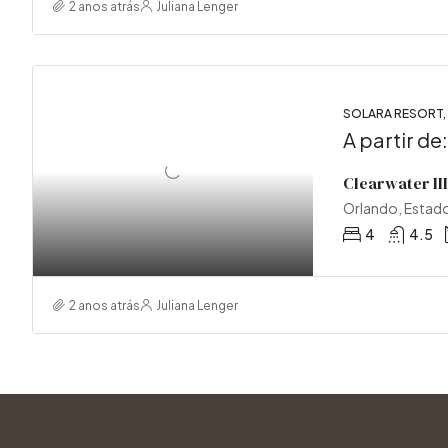
2 anos atrás
Juliana Lenger
SOLARA RESORT
A partir de
Clearwater III
Orlando, Estad
4
4.5
2 anos atrás
Juliana Lenger