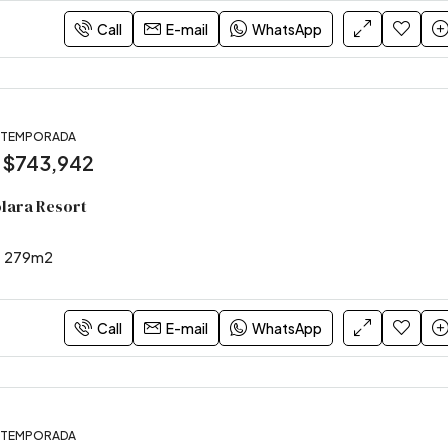
Call
E-mail
WhatsApp
, TEMPORADA
:
$743,942
olara Resort
279
m2
Call
E-mail
WhatsApp
, TEMPORADA