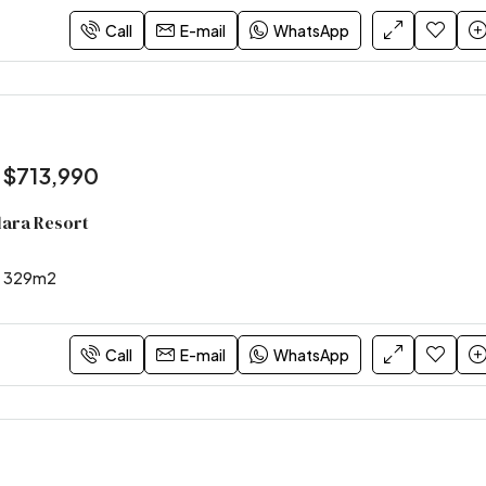
Call
E-mail
WhatsApp
:
$713,990
olara Resort
329
m2
Call
E-mail
WhatsApp