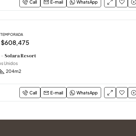
Call
E-mail
WhatsApp
, TEMPORADA
:
$608,475
 – Solara Resort
os Unidos
204
m2
Call
E-mail
WhatsApp