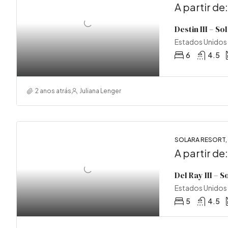
A partir de
Destin III – S
Estados Unidos
6
4.5
2 anos atrás
Juliana Lenger
SOLARA RESORT
A partir de
Del Ray III – 
Estados Unidos
5
4.5