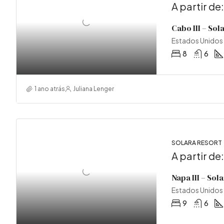
A partir de
Cabo III – Sol
Estados Unidos
8
6
1 ano atrás
Juliana Lenger
SOLARA RESORT
A partir de
Napa III – Sol
Estados Unidos
9
6