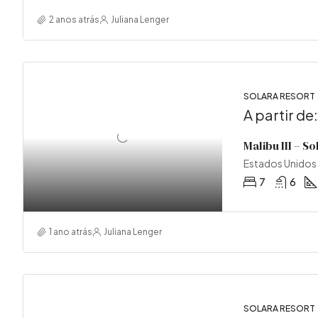
2 anos atrás
Juliana Lenger
SOLARA RESORT
A partir de
Malibu III – S
Estados Unidos
7
6
1 ano atrás
Juliana Lenger
SOLARA RESORT