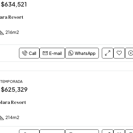
:
$634,521
olara Resort
216
m2
Call
E-mail
WhatsApp
, TEMPORADA
:
$625,329
Solara Resort
214
m2