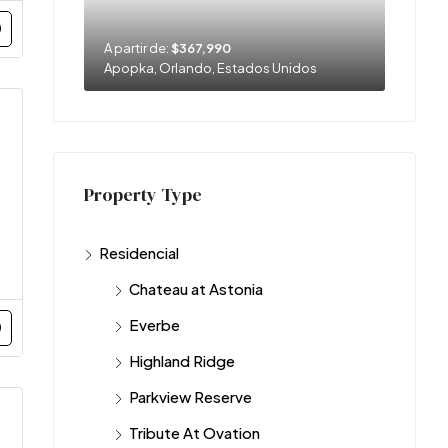
A partir de:
$367,990
Apopka, Orlando, Estados Unidos
Property Type
Residencial
Chateau at Astonia
Everbe
Highland Ridge
Parkview Reserve
Tribute At Ovation