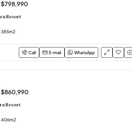
:
$798,990
ara Resort
385
m2
Call
E-mail
WhatsApp
:
$860,990
ara Resort
406
m2