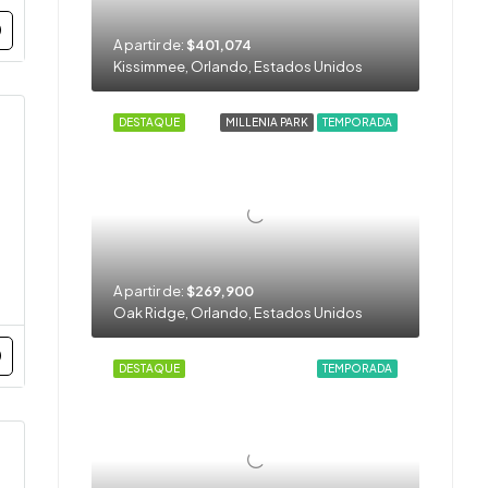
A partir de:
$401,074
Kissimmee, Orlando, Estados Unidos
DESTAQUE
MILLENIA PARK
TEMPORADA
A partir de:
$269,900
Oak Ridge, Orlando, Estados Unidos
DESTAQUE
TEMPORADA