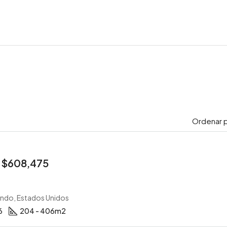
Ordenar p
:
$608,475
ando, Estados Unidos
6
204 - 406
m2