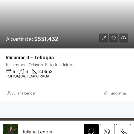
A partir de:
$551,432
Miramar II – Tohoqua
Kissimmee, Orlando, Estados Unidos
5
3
238
m2
TOHOQUA, TEMPORADA
Juliana Lenger
1 ano atrás
Assine nossa newsletter
Juliana Lenger