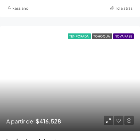
kassiano
1 dia atrás
TEMPORADA
TOHOQUA
NOVA FASE
A partir de:
$416,528