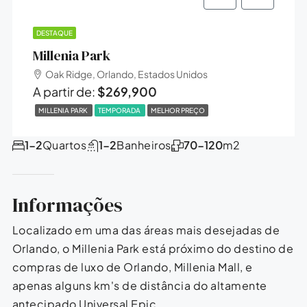
DESTAQUE
Millenia Park
Oak Ridge, Orlando, Estados Unidos
A partir de:
$269,900
MILLENIA PARK
TEMPORADA
MELHOR PREÇO
1-2
Quartos
1-2
Banheiros
70-120
m2
Informações
Localizado em uma das áreas mais desejadas de
Orlando, o Millenia Park está próximo do destino de
compras de luxo de Orlando, Millenia Mall, e
apenas alguns km's de distância do altamente
antecipado Universal Epic.