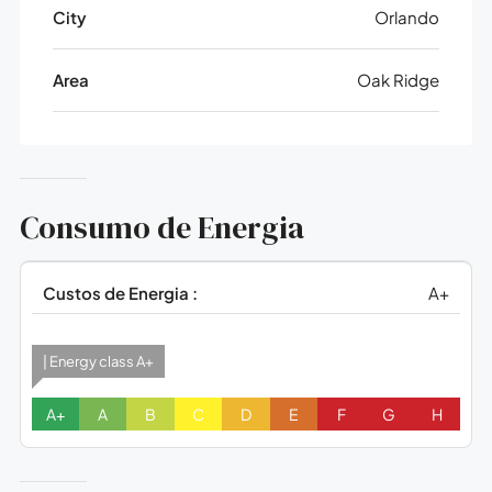
City
Orlando
Area
Oak Ridge
Consumo de Energia
Custos de Energia :
A+
| Energy class A+
A+
A
B
C
D
E
F
G
H