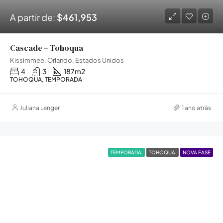
A partir de:
$461,953
Cascade – Tohoqua
Kissimmee, Orlando, Estados Unidos
4
3
187
m2
TOHOQUA, TEMPORADA
Juliana Lenger
1 ano atrás
TEMPORADA
TOHOQUA
NOVA FASE